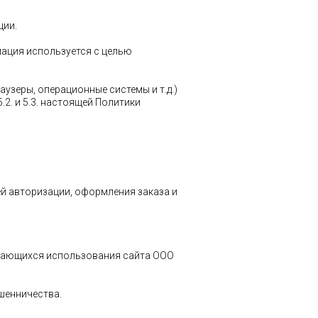
ции.
мация используется с целью
узеры, операционные системы и т.д.)
2. и 5.3. настоящей Политики
ей авторизации, оформления заказа и
касающихся использования сайта ООО
шенничества.