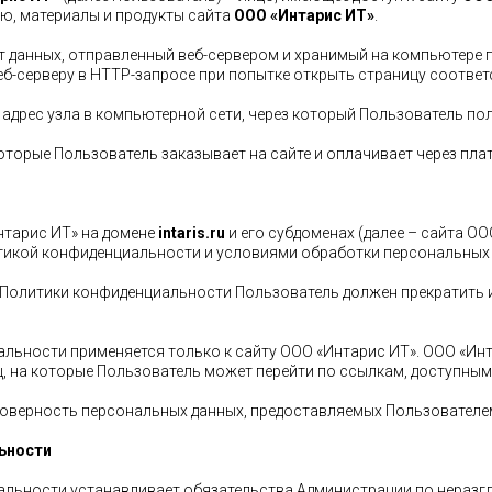
ю, материалы и продукты сайта
ООО «Интарис ИТ»
.
нт данных, отправленный веб-сервером и хранимый на компьютере 
еб-серверу в HTTP-запросе при попытке открыть страницу соотве
ой адрес узла в компьютерной сети, через который Пользователь по
, которые Пользователь заказывает на сайте и оплачивает через пл
нтарис ИТ» на домене
intaris.ru
и его субдоменах (далее – сайта О
тикой конфиденциальности и условиями обработки персональных
ми Политики конфиденциальности Пользователь должен прекратить
льности применяется только к сайту ООО «Интарис ИТ». ООО «Инта
ц, на которые Пользователь может перейти по ссылкам, доступным
стоверность персональных данных, предоставляемых Пользователе
ьности
иальности устанавливает обязательства Администрации по нераз