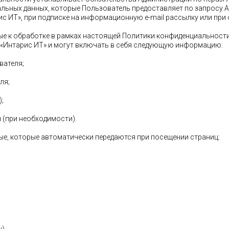
ьных данных, которые Пользователь предоставляет по запросу 
ис ИТ», при подписке на информационную e-mail рассылку или при
ные к обработке в рамках настоящей Политики конфиденциальност
 «Интарис ИТ» и могут включать в себя следующую информацию:
вателя;
ля;
);
я (при необходимости).
ые, которые автоматически передаются при посещении страниц: