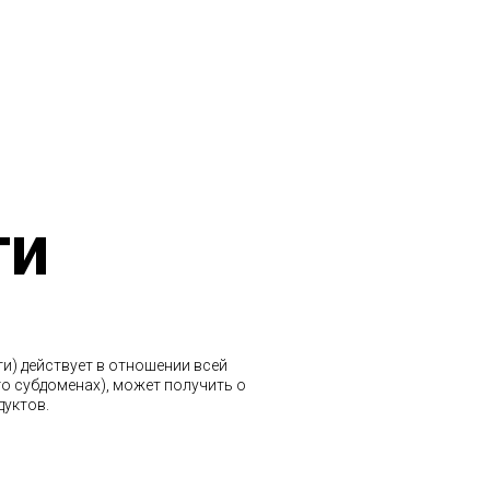
ти
) действует в отношении всей
го субдоменах), может получить о
дуктов.