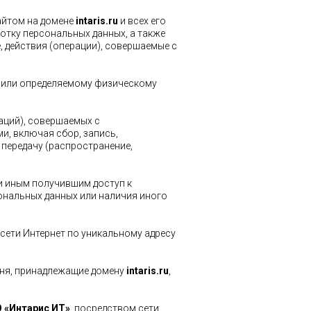
айтом на домене
intaris.ru
и всех его
отку персональных данных, а также
 действия (операции), совершаемые с
, или определяемому физическому
раций), совершаемых с
и, включая сбор, запись,
 передачу (распространение,
и иным получившим доступ к
ональных данных или наличия иного
 сети Интернет по уникальному адресу
овня, принадлежащие домену
intaris.ru
,
 «Интарис ИТ»
, посредством сети