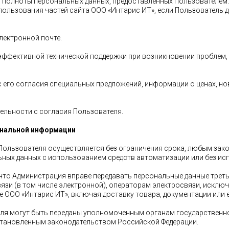
 и полноты персональных данных, предоставленных Пользователем.
использования частей сайта ООО «Интарис ИТ», если Пользователь 
электронной почте.
 эффективной технической поддержки при возникновении проблем,
с его согласия специальных предложений, информации о ценах, но
тельности с согласия Пользователя.
сональной информации
 Пользователя осуществляется без ограничения срока, любым зако
ых данных с использованием средств автоматизации или без исп
, что Администрация вправе передавать персональные данные треть
зи (в том числе электронной), операторам электросвязи, исключ
 ООО «Интарис ИТ», включая доставку товара, документации или e
еля могут быть переданы уполномоченным органам государственн
установленным законодательством Российской Федерации.