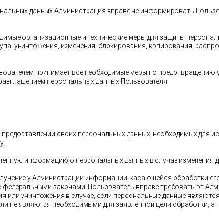
сональных данных Администрация вправе не информировать Пользо
одимые организационные и технические меры для защиты персона
па, уничтожения, изменения, блокирования, копирования, распро
ьзователем принимает все необходимые меры по предотвращению 
 разглашением персональных данных Пользователя.
 о предоставлении своих персональных данных, необходимых для 
у.
авленную информацию о персональных данных в случае изменения
получение у Администрации информации, касающейся обработки его
 с федеральными законами. Пользователь вправе требовать от Адм
ия или уничтожения в случае, если персональные данные являютс
ли не являются необходимыми для заявленной цели обработки, а