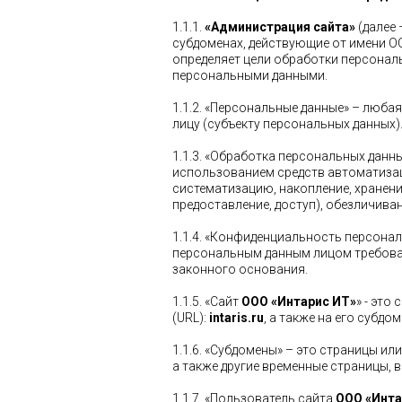
1.1.1.
«Администрация сайта»
(далее 
субдоменах, действующие от имени ОО
определяет цели обработки персонал
персональными данными.
1.1.2. «Персональные данные» – люб
лицу (субъекту персональных данных)
1.1.3. «Обработка персональных данн
использованием средств автоматизац
систематизацию, накопление, хранение
предоставление, доступ), обезличива
1.1.4. «Конфиденциальность персона
персональным данным лицом требован
законного основания.
1.1.5. «Сайт
ООО «Интарис ИТ»
» - это
(URL):
intaris.ru
, а также на его субдом
1.1.6. «Субдомены» – это страницы и
а также другие временные страницы,
1.1.7. «Пользователь сайта
ООО «Инта