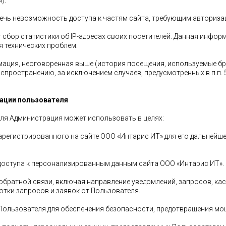
).
лечь невозможность доступа к частям сайта, требующим авториза
т сбор статистики об IP-адресах своих посетителей. Данная инфор
я технических проблем.
ация, неоговоренная выше (история посещения, используемые бра
пространению, за исключением случаев, предусмотренных в п.п. 5.
мации пользователя
еля Администрация может использовать в целях:
зарегистрированного на сайте ООО «Интарис ИТ» для его дальнейш
 доступа к персонализированным данным сайта ООО «Интарис ИТ».
м обратной связи, включая направление уведомлений, запросов, 
ботки запросов и заявок от Пользователя.
я Пользователя для обеспечения безопасности, предотвращения мо