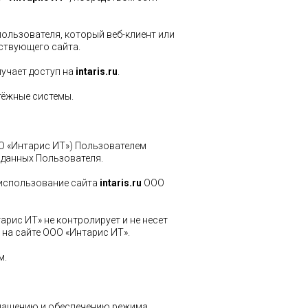
пользователя, который веб-клиент или
тствующего сайта.
лучает доступ на
intaris.ru
.
атёжные системы.
ОО «Интарис ИТ») Пользователем
 данных Пользователя.
 использование сайта
intaris.ru
ООО
рис ИТ» не контролирует и не несет
 на сайте ООО «Интарис ИТ».
м.
глашению и обеспечению режима