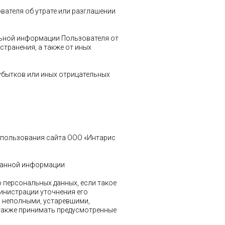
вателя об утрате или разглашении
льной информации Пользователя от
странения, а также от иных
убытков или иных отрицательных
использования сайта ООО «Интарис
 данной информации
 персональных данных, если такое
инистрации уточнения его
я неполными, устаревшими,
 также принимать предусмотренные