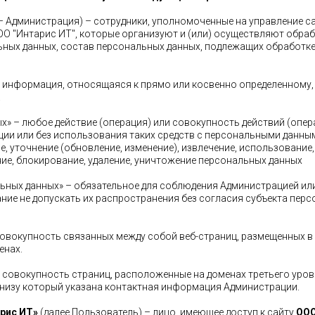
– Администрация) – сотрудники, уполномоченные на управление с
О "Интарис ИТ", которые организуют и (или) осуществляют обраб
ьных данных, состав персональных данных, подлежащих обработке,
ая информация, относящаяся к прямо или косвенно определенному
.
ых» – любое действие (операция) или совокупность действий (опе
ии или без использования таких средств с персональными данным
, уточнение (обновление, изменение), извлечение, использование,
ние, блокирование, удаление, уничтожение персональных данных
льных данных» – обязательное для соблюдения Администрацией ил
ие не допускать их распространения без согласия субъекта перс
 совокупность связанных между собой веб-страниц, размещенных в
енах.
ли совокупность страниц, расположенные на доменах третьего ур
 внизу который указана контактная информация Администрации.
рис ИТ»
(далее Пользователь) – лицо, имеющее доступ к сайту
ООО